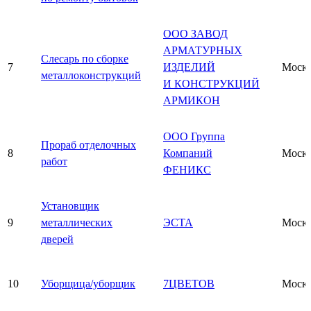
ООО ЗАВОД
АРМАТУРНЫХ
Слесарь по сборке
7
ИЗДЕЛИЙ
Моск
металлоконструкций
И КОНСТРУКЦИЙ
АРМИКОН
ООО Группа
Прораб отделочных
8
Компаний
Моск
работ
ФЕНИКС
Установщик
9
металлических
ЭСТА
Моск
дверей
10
Уборщица/уборщик
7ЦВЕТОВ
Моск