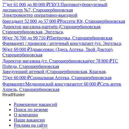
7")
от
61 000
до
80 000
₽
ГБУЗ Противотуберкулезный
диспансер №7, Старощербиновская
Электромонтер оперативно-выездной
бригады
от
52 000
до
57 000
₽
Россети Юг, Старощербиновская
Директор магазина-партнёр (Старощербиновская,
Старощербиновская, Энгельса,
96)
от
76 700
до
99 710
₽
Пятёрочка, Старощербиновская
Фармацевт / провизор / аптечный консультант (ул. Энгельса,
96)
от
69 000
₽
Здравсервис (Здесь Аптека, Твой Доктор),
Старощербиновская
Директор магазина (ст. Старощербиновская)
от
78 800
₽
ТС
Победа, Старощербиновская
Заведующий аптекой (Старощербиновская, Красная,
75)
от
60 000
₽
Социальная Аптека, Старощербиновская
Фармацевт/Медицинский консультант
от
60 000
₽
Сеть аптек
Апрель, Старощербиновская
HeadHunter
Размещение вакансий
Поиск по резюме
О компании
Наши вакансии
Реклама на сайте