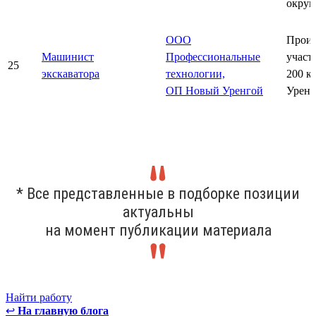
округ
ООО
Произ
Машинист
Профессиональные
участ
25
экскаватора
технологии,
200 к
ОП Новый Уренгой
Уренг
* Все представленные в подборке позиции
актуальны
на момент публикации материала
Найти работу
↩
На главную блога