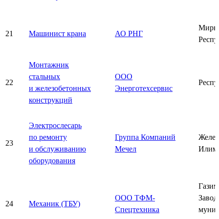
Мирн
21
Машинист крана
АО РНГ
Респу
Монтажник
стальных
ООО
22
Респу
и железобетонных
Энерготехсервис
конструкций
Электрослесарь
по ремонту
Группа Компаний
Желез
23
и обслуживанию
Мечел
Илим
оборудования
Газим
ООО ТФМ-
Завод
24
Механик (ТБУ)
Спецтехника
муни