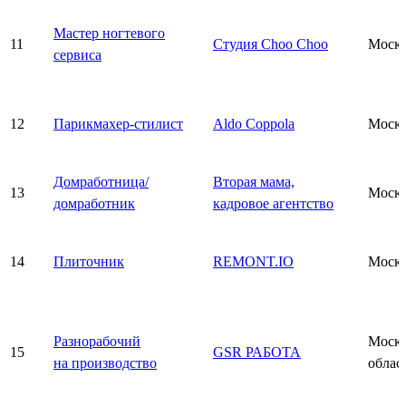
Мастер ногтевого
11
Студия Choo Choo
Моск
сервиса
12
Парикмахер-стилист
Aldo Coppola
Моск
Домработница/
Вторая мама,
13
Моск
домработник
кадровое агентство
14
Плиточник
REMONT.IO
Моск
Разнорабочий
Моско
15
GSR РАБОТА
на производство
облас