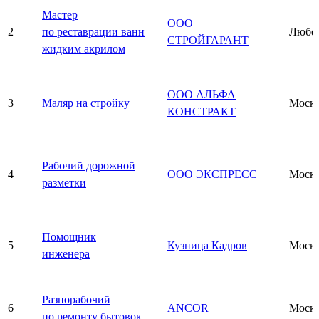
Мастер
ООО
2
по реставрации ванн
Любе
СТРОЙГАРАНТ
жидким акрилом
ООО АЛЬФА
3
Маляр на стройку
Моск
КОНСТРАКТ
Рабочий дорожной
4
ООО ЭКСПРЕСС
Моск
разметки
Помощник
5
Кузница Кадров
Моск
инженера
Разнорабочий
6
ANCOR
Моск
по ремонту бытовок