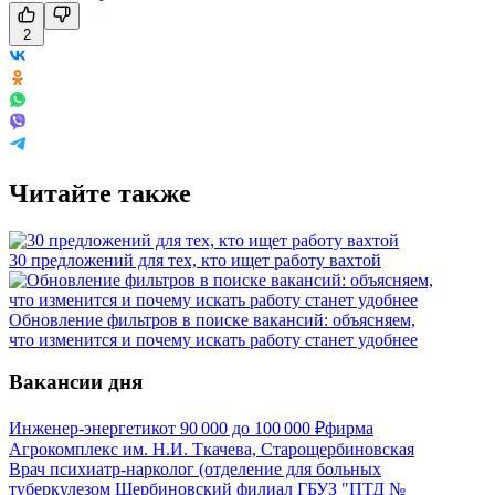
2
Читайте также
30 предложений для тех, кто ищет работу вахтой
Обновление фильтров в поиске вакансий: объясняем,
что изменится и почему искать работу станет удобнее
Вакансии дня
Инженер-энергетик
от
90 000
до
100 000
₽
фирма
Агрокомплекс им. Н.И. Ткачева, Старощербиновская
Врач психиатр-нарколог (отделение для больных
туберкулезом Щербиновский филиал ГБУЗ "ПТД №