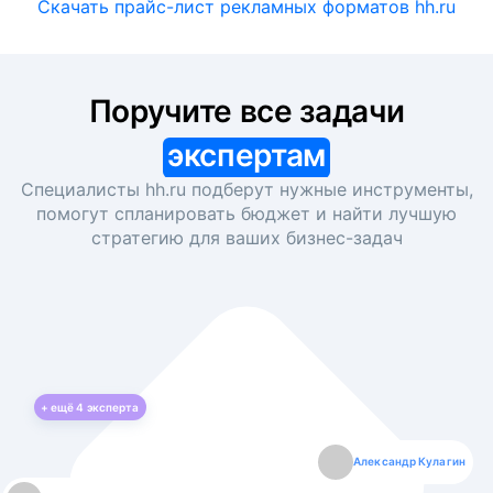
Скачать прайс-лист рекламных форматов hh.ru
Поручите все задачи
экспертам
Специалисты hh.ru подберут нужные инструменты,
помогут спланировать бюджет и найти лучшую
стратегию для ваших
бизнес-задач
+ ещё
4
эксперта
Екатерина Лазаренко
Александр Кулагин
Даниил Макаров
Борис Кашко
Юлия Изоитко