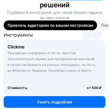
решений
Подберите инструмент для своей
бизнес-задачи
за пару кликов
Привлечь аудиторию по вашим настройкам
Пок
Инструменты
Инструменты
Инструменты
Виртуальный рекрутер
Clickme
Вакансия дня
Массовый подбор под ключ. Решите, сколько
Рекламная платформа от hh.ru: простой
Рекламный формат для вакансий на главной странице
кандидатов и когда вам нужно, и за дело возьмутся
технологичный сервис для продвижения вакансий
hh.ru. Увеличивает количество откликов
маркетологи, рекрутеры и проектные менеджеры
и проектов бизнеса на разных площадках: на hh.ru,
hh.ru с целым набором digital-инструментов
во ВКонтакте, Яндексе, Одноклассниках и Mail.ru
Стоимость:
от 200 000 ₽
Узнать подробнее
Стоимость:
от 500 ₽
Узнать подробнее
Узнать подробнее