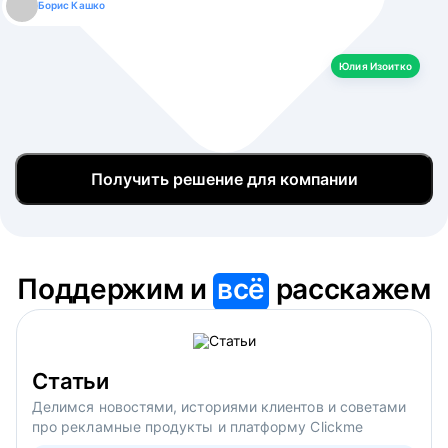
Борис Кашко
Юлия Изоитко
Александр Кулагин
Даниил Макаров
Екатерина Лазаренко
Юлия Изоитко
Получить решение для компании
Поддержим и
всё
расскажем
Статьи
Делимся новостями, историями клиентов и советами
про рекламные продукты и платформу Clickme