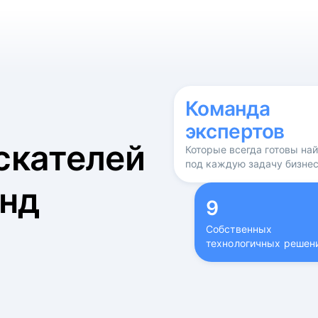
б
Команда
экспертов
скателей
Которые всегда готовы на
под каждую задачу бизне
нд
9
Собственных
технологичных решен