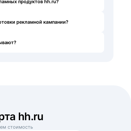
ламных продуктов hh.ru?
готовки рекламной кампании?
ывают?
рта hh.ru
аем стоимость