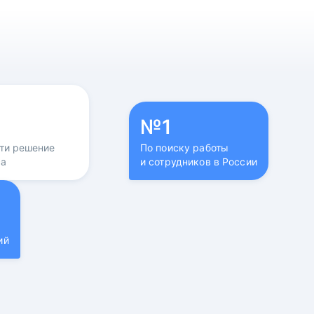
№1
йти решение
По поиску работы
са
и сотрудников в России
ий