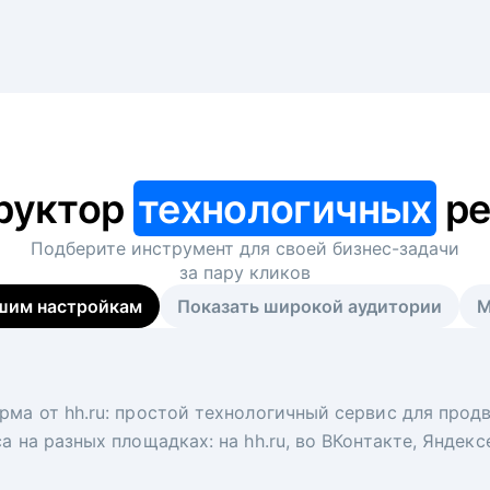
руктор
технологичных
ре
Подберите инструмент для своей
бизнес-задачи
за пару кликов
шим настройкам
Показать широкой аудитории
М
я
 рекрутер
рма от hh.ru: простой технологичный сервис для прод
 для вакансий на главной странице hh.ru. Увеличивает
под ключ. Решите, сколько кандидатов и когда вам нуж
а на разных площадках: на hh.ru, во ВКонтакте, Яндек
ологи, рекрутеры и проектные менеджеры hh.ru с цел
тов