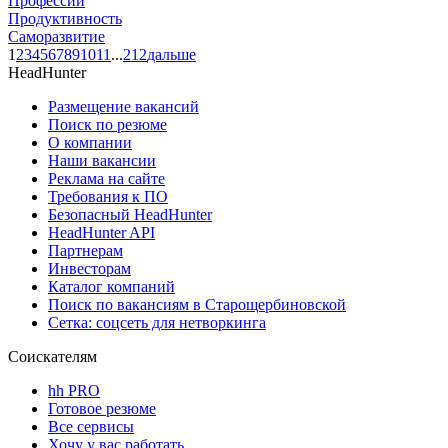
Профессии
Продуктивность
Саморазвитие
1
2
3
4
5
6
7
8
9
10
11
...
212
дальше
HeadHunter
Размещение вакансий
Поиск по резюме
О компании
Наши вакансии
Реклама на сайте
Требования к ПО
Безопасный HeadHunter
HeadHunter API
Партнерам
Инвесторам
Каталог компаний
Поиск по вакансиям в Старощербиновской
Сетка: соцсеть для нетворкинга
Соискателям
hh PRO
Готовое резюме
Все сервисы
Хочу у вас работать